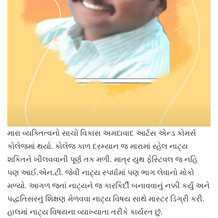
મારા વ્યક્તિત્વનો સાચો વિકાસ અમદાવાદ આર્ટસ એન્ડ કોમર્સ
કોલેજમાં થયો. કોલેજ કાળ દરમ્યાન જ મારામાં રહેલ નાટ્ય
શકિતને ખીલવવાની પૂર્ણ તક મળી. માત્ર યુથ ફેસ્ટિવલ જ નહિ
પણ આઈ.એન.ટી. જેવી નાટ્ય સ્પર્ધામાં પણ ભાગ લેવાનો મોકો
મળ્યો. આગળ જતાં નાટ્યને જ કારકિર્દી બનાવવાનું નક્કી કર્યું અને
પદ્ધતિસરનું શિક્ષણ મેળવવા નાટ્ય વિષય સાથે માસ્ટર ડિગ્રી કરી.
હાલમાં નાટ્ય વિષયના વ્યાખ્યાતા તરીકે કાર્યરત છું.