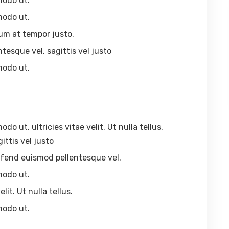
modo ut.
modo ut.
um at tempor justo.
ntesque vel, sagittis vel justo
modo ut.
 ut, ultricies vitae velit. Ut nulla tellus,
ittis vel justo
eleifend euismod pellentesque vel.
modo ut.
lit. Ut nulla tellus.
modo ut.