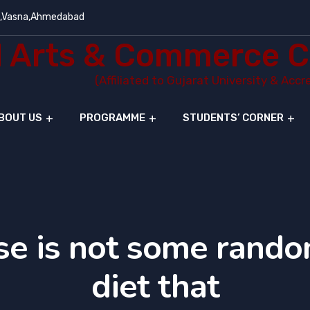
e,Vasna,Ahmedabad
Arts & Commerce C
(Affiliated to Gujarat University & Acc
BOUT US
PROGRAMME
STUDENTS’ CORNER
se is not some rando
diet that